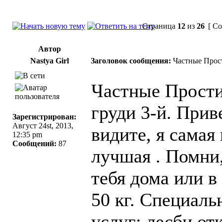
Страница
12
из
26
[ Со
Автор
Nastya Girl
Заголовок сообщения:
Частные Прос
Частные Прости
груди 3-й. Приве
Зарегистрирован:
Август 24st, 2013,
видите, я самая
12:35 pm
Сообщений:
87
лучшая . Помни,
тебя дома или в
50 кг. Специаль
услуг: лесби от