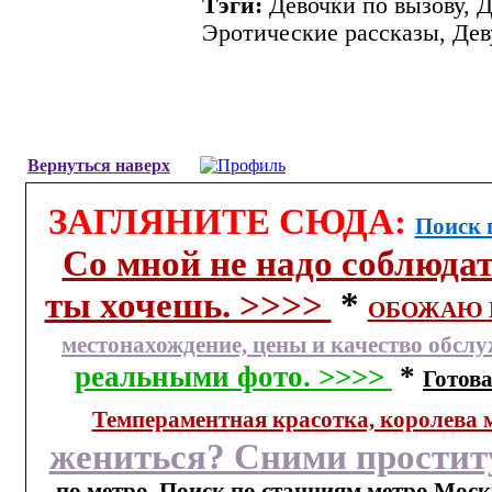
Тэги:
Девочки по вызову, Д
Эротические рассказы, Де
Вернуться наверх
ЗАГЛЯНИТЕ СЮДА:
Поиск 
Со мной не надо соблюдат
ты хочешь. >>>>
*
ОБОЖАЮ К
местонахождение, цены и качество обсл
реальными фото. >>>>
*
Готова
Темпераментная красотка, королева 
жениться? Сними проститу
по метро. Поиск по станциям метро Мос