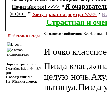
Я очарователь
Почитайте это! >>>>
*
>>>>
*
Хочу трахатся до утра >>>>
*
К
Страстная и оче
Заголовок сообщения:
Re: Частные П
Любитель клитора
И очко классное
Пизда клас,жопа
Зарегистрирован:
Октябрь 1st, 2010, 8:7
pm
целую ночь.Ахуя
Сообщений:
97
Из:
Магнитогорск
вытянул.Пизда у