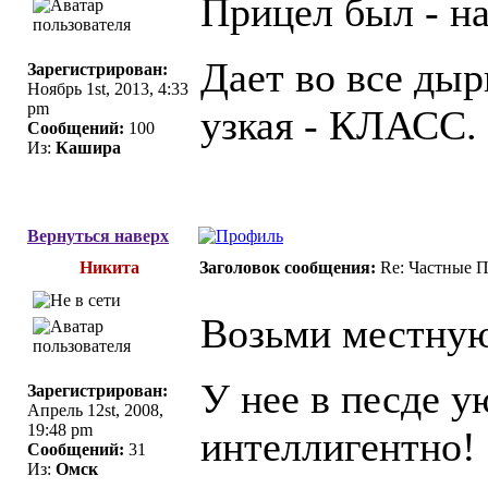
Прицел был - н
Дает во все дыр
Зарегистрирован:
Ноябрь 1st, 2013, 4:33
pm
узкая - КЛАСС.
Сообщений:
100
Из:
Кашира
Вернуться наверх
Никита
Заголовок сообщения:
Re: Частные П
Возьми местную 
У нее в песде у
Зарегистрирован:
Апрель 12st, 2008,
19:48 pm
интеллигентно! 
Сообщений:
31
Из:
Омск