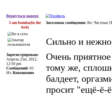
Вернуться наверх
I am bomba(In the
Заголовок сообщения:
Re: Частные П
bed)
Сильно и нежно)
Очень приятное 
Зарегистрирован:
Апрель 25st, 2012,
12:59 pm
тому же, сплошн
Сообщений:
93
Из:
Кокошкино
балдеет, оргазм
просит "ещё-ё-ё