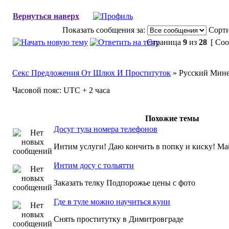
Вернуться наверх
Показать сообщения за:
Сорти
Страница
9
из
28
[ Соо
Секс Предложения От Шлюх И Проституток
» Русский Мине
Часовой пояс: UTC + 2 часа
Похожие темы
Досуг тула номера телефонов
Интим услуги! Даю кончить в попку и киску! М
Интим досу с тольятти
Заказать телку Подпорожье цены с фото
Где в туле можно научиться куни
Снять проститутку в Димитровграде