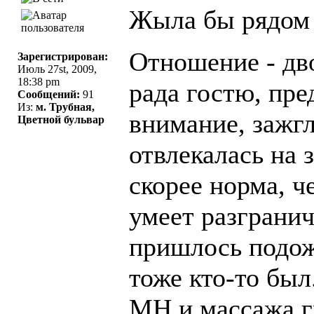
Жыла бы рядом 
Отношение - дво
Зарегистрирован:
Июль 27st, 2009,
18:38 pm
рада гостю, пре
Сообщений:
91
Из:
м. Трубная,
внимание, зажгл
Цветной бульвар
отвлекалась на 
скорее норма, ч
умеет разгранич
пришлось подожд
тоже кто-то был
МН и массажа г