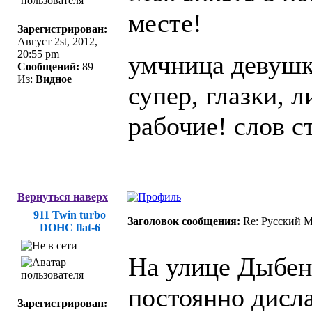
месте!
Зарегистрирован:
Август 2st, 2012,
20:55 pm
умчница девушка
Сообщений:
89
Из:
Видное
супер, глазки, 
рабочие! слов ст
Вернуться наверх
911 Twin turbo
Заголовок сообщения:
Re: Русский 
DOHC flat-6
На улице Дыбенк
постоянно дисл
Зарегистрирован: