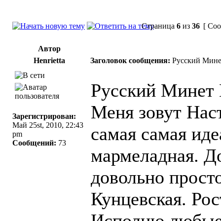
Страница
6
из
36
[ Соо
Автор
Henrietta
Заголовок сообщения:
Русский Мине
Русский Минет 
Меня зовут Наст
Зарегистрирован:
Май 25st, 2010, 22:43
самая самая иде
pm
Сообщений:
73
мармеладная. До
довольно прост
Кунцевская. Рос
Исполню любые 