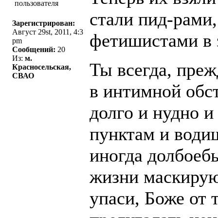
стали пид-рами,
Зарегистрирован:
Август 29st, 2011, 4:3
фетишистами в 
pm
Сообщений:
20
Из:
м.
Ты всегда, преж
Красносельская,
СВАО
в интимной обст
долго и нудно и
пунктам и водиш
иногда долбоебы
жизни маскируют
упаси, Боже от 